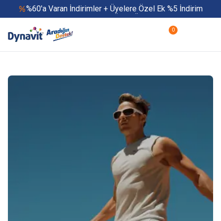
%60'a Varan İndirimler + Üyelere Özel Ek %5 İndirim
Yaz Boyu 500 TL ve Üzeri Ücretsiz Kargo
Hızlı Teslimat
0
Yaza Özel Fırsatlar Başladı