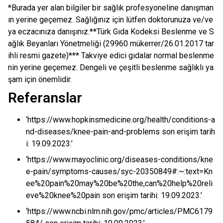
*Burada yer alan bilgiler bir sağlık profesyoneline danışman
ın yerine geçemez. Sağlığınız için lütfen doktorunuza ve/ve
ya eczacınıza danışınız.**Türk Gıda Kodeksi Beslenme ve S
ağlık Beyanları Yönetmeliği (29960 mükerrer/26.01.2017 tar
ihli resmi gazete)*** Takviye edici gıdalar normal beslenme
nin yerine geçemez. Dengeli ve çeşitli beslenme sağlıklı ya
şam için önemlidir.
Referanslar
‘https://www.hopkinsmedicine.org/health/conditions-a
nd-diseases/knee-pain-and-problems son erişim tarih
i: 19.09.2023.’
‘https://www.mayoclinic.org/diseases-conditions/kne
e-pain/symptoms-causes/syc-20350849#:~:text=Kn
ee%20pain%20may%20be%20the,can%20help%20reli
eve%20knee%20pain son erişim tarihi: 19.09.2023.’
‘https://www.ncbi.nlm.nih.gov/pmc/articles/PMC6179