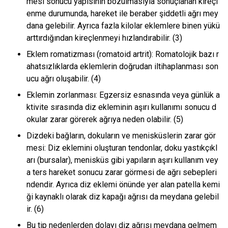
mesi sonucu yapısının bozulmasıyla sonuçlanan kireçl
enme durumunda, hareket ile beraber şiddetli ağrı mey
dana gelebilir. Ayrıca fazla kilolar eklemlere binen yükü
arttırdığından kireçlenmeyi hızlandırabilir. (3)
Eklem romatizması (romatoid artrit): Romatolojik bazı r
ahatsızlıklarda eklemlerin doğrudan iltihaplanması son
ucu ağrı oluşabilir. (4)
Eklemin zorlanması: Egzersiz esnasında veya günlük a
ktivite sırasında diz ekleminin aşırı kullanımı sonucu d
okular zarar görerek ağrıya neden olabilir. (5)
Dizdeki bağların, dokuların ve menisküslerin zarar gör
mesi: Diz eklemini oluşturan tendonlar, doku yastıkçıkl
arı (bursalar), menisküs gibi yapıların aşırı kullanım vey
a ters hareket sonucu zarar görmesi de ağrı sebepleri
ndendir. Ayrıca diz eklemi önünde yer alan patella kemi
ği kaynaklı olarak diz kapağı ağrısı da meydana gelebil
ir. (6)
Bu tip nedenlerden dolayı diz ağrısı meydana gelmem