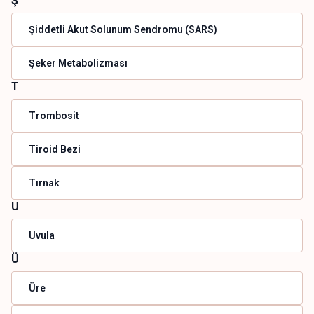
Ş
Şiddetli Akut Solunum Sendromu (SARS)
Şeker Metabolizması
T
Trombosit
Tiroid Bezi
Tırnak
U
Uvula
Ü
Üre