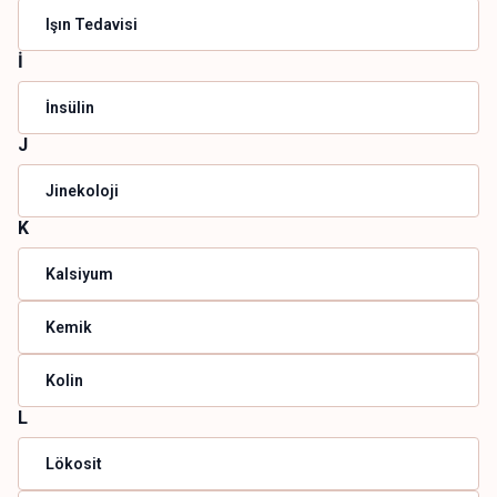
Işın Tedavisi
İ
İnsülin
J
Jinekoloji
K
Kalsiyum
Kemik
Kolin
L
Lökosit