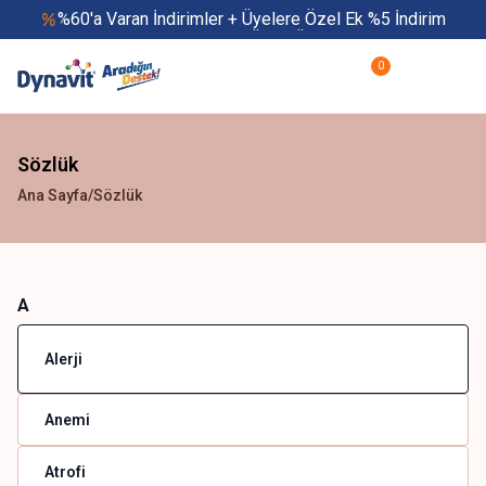
%60'a Varan İndirimler + Üyelere Özel Ek %5 İndirim
Yaz Boyu 500 TL ve Üzeri Ücretsiz Kargo
Hızlı Teslimat
0
Yaza Özel Fırsatlar Başladı
Sözlük
Ana Sayfa
/
Sözlük
A
Alerji
Anemi
Atrofi