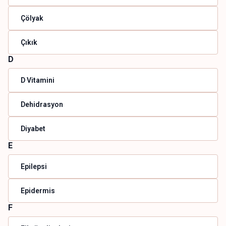
Çölyak
Çıkık
D
D Vitamini
Dehidrasyon
Diyabet
E
Epilepsi
Epidermis
F