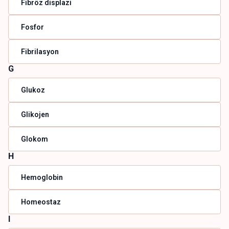
Fibröz displazi
Fosfor
Fibrilasyon
G
Glukoz
Glikojen
Glokom
H
Hemoglobin
Homeostaz
I