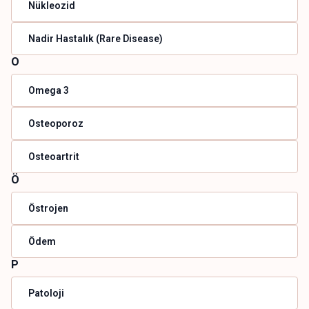
Nükleozid
Nadir Hastalık (Rare Disease)
O
Omega 3
Osteoporoz
Osteoartrit
Ö
Östrojen
Ödem
P
Patoloji