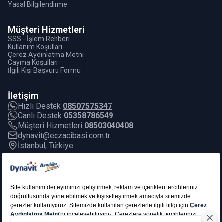
Yasal Bilgilendirme
Müşteri Hizmetleri
SSS - İşlem Rehberi
Kullanım Koşulları
Çerez Aydınlatma Metni
Cayma Koşulları
İlgili Kişi Başvuru Formu
İletişim
Hızlı Destek
08507575347
Canlı Destek
05358786549
Müşteri Hizmetleri
08503040408
dynavit@eczacibasi.com.tr
İstanbul, Türkiye
E-Bülten
Yeni çıkan ürünler, lansmanlar, indirimler ve daha fazlası için
bültene kayıt olun!