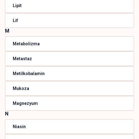
Lipit
Lif
M
Metabolizma
Metastaz
Metilkobalamin
Mukoza
Magnezyum
N
Niasin