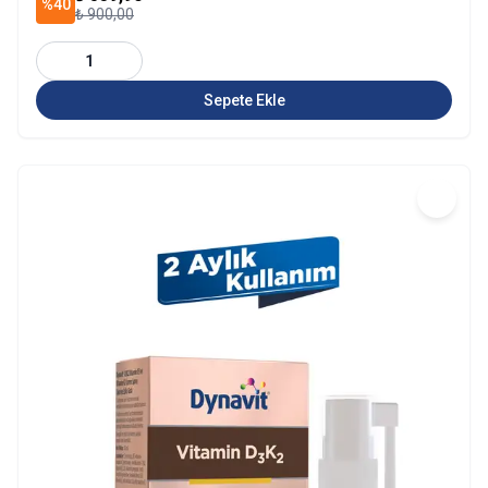
%40
₺ 900,00
1
Sepete Ekle