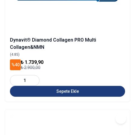
Dynavit® Diamond Collagen PRO Multi
Collagen&NMN
(4.85)
₺ 1.739,90
%40
₺ 2.900,00
1
Sepete Ekle