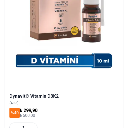
Dynavit® Vitamin D3K2
(4.85)
₺ 299,90
%40
₺ 500,00
1