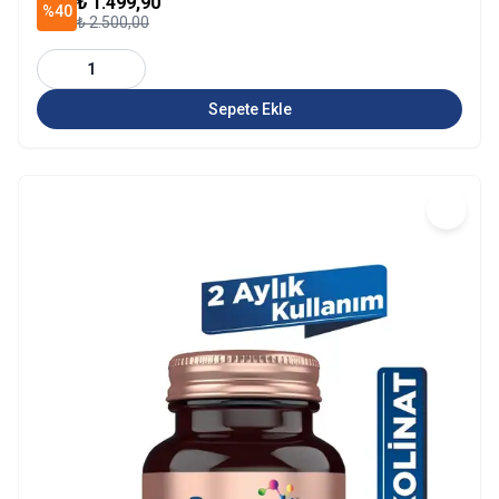
₺ 1.499,90
%40
₺ 2.500,00
1
Sepete Ekle