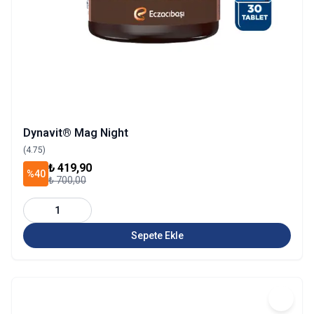
Dynavit® Mag Night
(4.75)
₺ 419,90
%40
₺ 700,00
1
Sepete Ekle