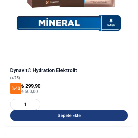
Dynavit® Hydration Elektrolit
(4.75)
₺ 299,90
%40
₺ 500,00
1
Sepete Ekle