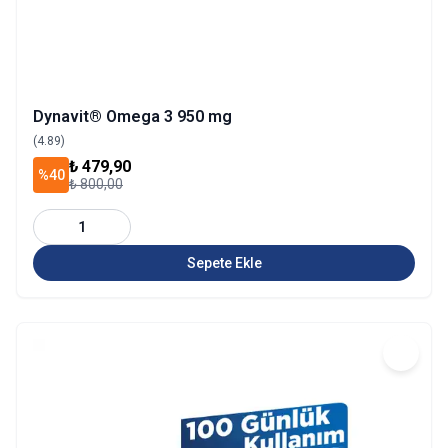
Dynavit® Omega 3 950 mg
(4.89)
₺ 479,90
%40
₺ 800,00
1
Sepete Ekle