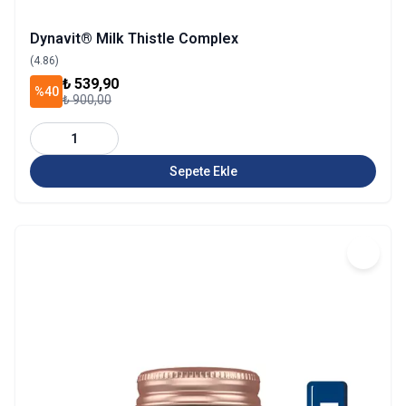
Dynavit® Milk Thistle Complex
(4.86)
₺ 539,90
%40
₺ 900,00
1
Sepete Ekle