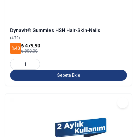
Dynavit® Gummies HSN Hair-Skin-Nails
(4.79)
₺ 479,90
%40
₺ 800,00
1
Sepete Ekle