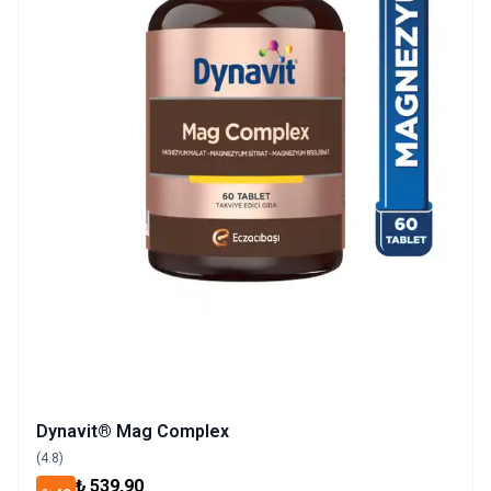
Dynavit® Mag Complex
(4.8)
₺ 539,90