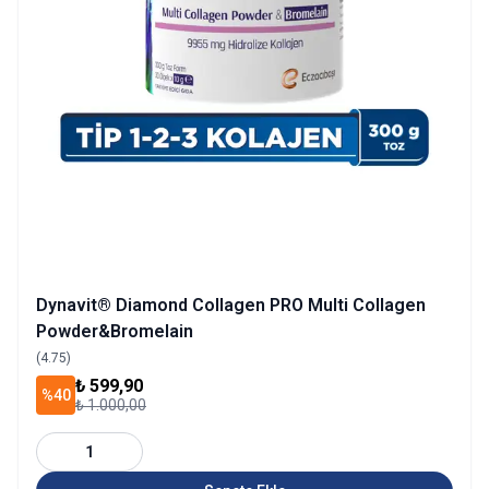
Dynavit® Diamond Collagen PRO Multi Collagen
Powder&Bromelain
(4.75)
₺ 599,90
%40
₺ 1.000,00
1