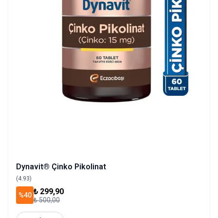
Dynavit® Çinko Pikolinat
(4.93)
₺ 299,90
%40
₺ 500,00