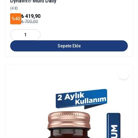
Dynavit® Multi Daily
(4.8)
₺ 419,90
%40
₺ 700,00
1
Sepete Ekle