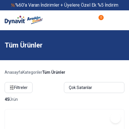
%60'a Varan İndirimler + Üyelere Özel Ek %5 İndirim
Yaz Boyu 500 TL ve Üzeri Ücretsiz Kargo
Hızlı Teslimat
0
Yaza Özel Fırsatlar Başladı
Tüm Ürünler
Anasayfa
Kategoriler
Tüm Ürünler
Filtreler
45
Ürün