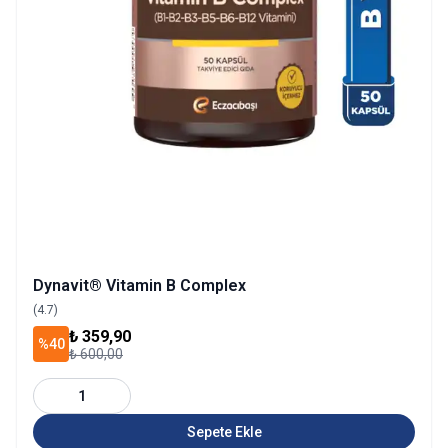
Dynavit® Vitamin B Complex
(4.7)
₺ 359,90
%40
₺ 600,00
1
Sepete Ekle