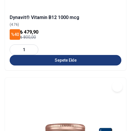
Dynavit® Vitamin B12 1000 mcg
(4.76)
₺ 479,90
%40
₺ 800,00
1
Sepete Ekle