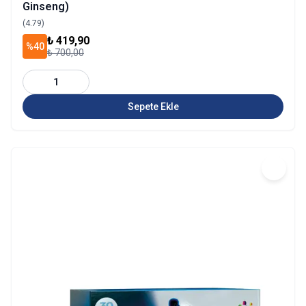
Ginseng)
(4.79)
₺ 419,90
%40
₺ 700,00
1
Sepete Ekle