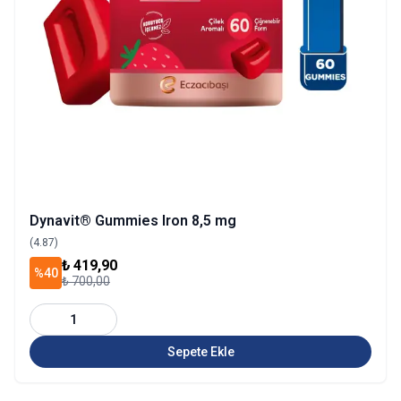
Dynavit® Gummies Iron 8,5 mg
(4.87)
₺ 419,90
%40
₺ 700,00
1
Sepete Ekle