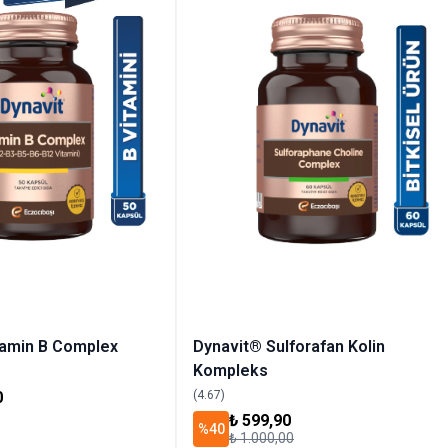
Dynavit® Sulforafan Kolin
tamin B Complex
Kompleks
0
(4.67)
₺ 599,90
%40
₺ 1.000,00