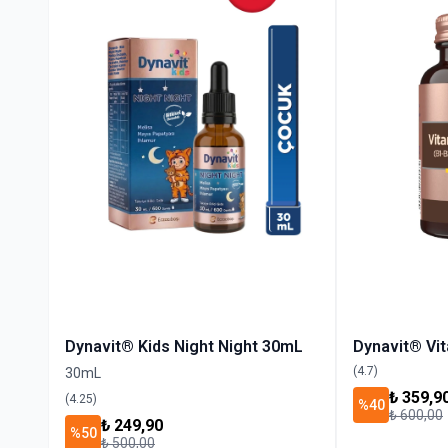
Dynavit® Kids Night Night 30mL
Dynavit® Vi
(4.7)
30mL
₺ 359,9
(4.25)
%40
₺ 600,00
₺ 249,90
%50
₺ 500,00