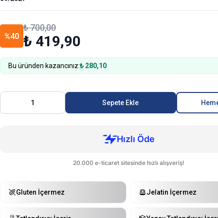
₺ 700,00
%40
₺ 419,90
Bu üründen kazancınız:
₺ 280,10
1
Sepete Ekle
Heme
Gluten İçermezㅤ
Jelatin İçermez