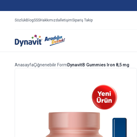
Sözlük
Blog
SSS
Hakkımızda
İletişim
Sipariş Takip
Anasayfa
Çiğnenebilir Form
Dynavit® Gummies Iron 8,5 mg