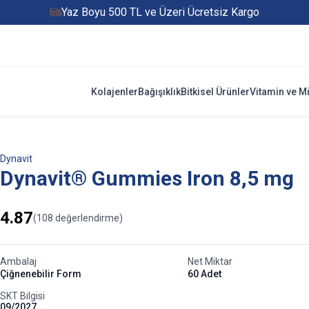
Yaz Boyu 500 TL ve Üzeri Ücretsiz Kargo
Hızlı Teslimat
Yaza Özel Fırsatlar Başladı
Kolajenler
Bağışıklık
Bitkisel Ürünler
Vitamin ve M
Dynavit
Dynavit® Gummies Iron 8,5 mg
4.87
(108 değerlendirme)
Ambalajㅤ
Net Miktarㅤ
Çiğnenebilir Form
60 Adet
SKT Bilgisi
09/2027