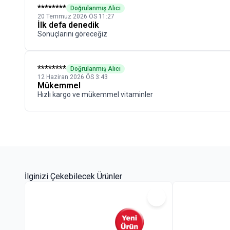
Çocukların ulaşamayacağı yerlerde saklayın.
****
****
Doğrulanmış Alıcı
20 Temmuz 2026 ÖS 11:27
İlaç Değildir.
İlk defa denedik
Hastalıkların önlenmesi veya tedavi edilmesi amacıyla 
Sonuçlarını göreceğiz
****
****
Doğrulanmış Alıcı
12 Haziran 2026 ÖS 3:43
Mükemmel
Hızlı kargo ve mükemmel vitaminler
İlginizi Çekebilecek Ürünler