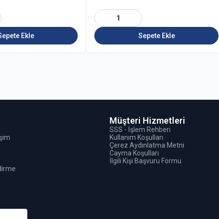
1
Sepete Ekle
Sepete Ekle
Müşteri Hizmetleri
SSS - İşlem Rehberi
işim
Kullanım Koşulları
Çerez Aydınlatma Metni
Cayma Koşulları
İlgili Kişi Başvuru Formu
ndirme