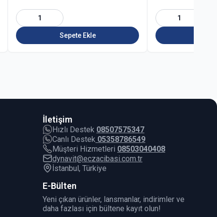
1
1
Sepete Ekle
Sepet
İletişim
Hızlı Destek
08507575347
Canlı Destek
05358786549
Müşteri Hizmetleri
08503040408
dynavit@eczacibasi.com.tr
İstanbul, Türkiye
E-Bülten
Yeni çıkan ürünler, lansmanlar, indirimler ve
daha fazlası için bültene kayıt olun!