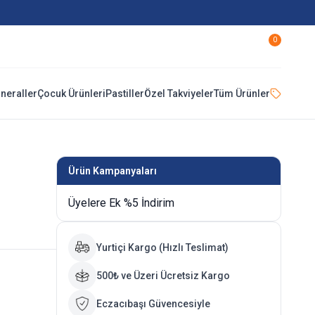
0
ineraller
Çocuk Ürünleri
Pastiller
Özel Takviyeler
Tüm Ürünler
Ürün Kampanyaları
Üyelere Ek %5 İndirim
Yurtiçi Kargo (Hızlı Teslimat)
500₺ ve Üzeri Ücretsiz Kargo
Eczacıbaşı Güvencesiyle