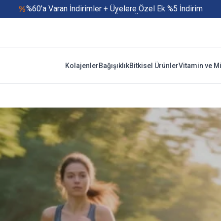
%60'a Varan İndirimler + Üyelere Özel Ek %5 İndirim
Yaz Boyu 500 TL ve Üzeri Ücretsiz Kargo
Hızlı Teslimat
Yaza Özel Fırsatlar Başladı
Kolajenler
Bağışıklık
Bitkisel Ürünler
Vitamin ve M