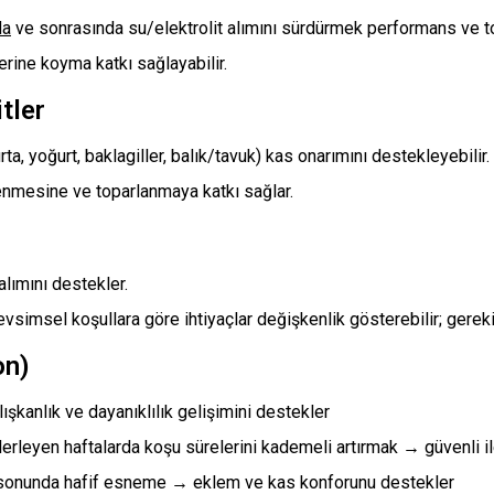
da
ve sonrasında su/elektrolit alımını sürdürmek performans ve t
rine koyma katkı sağlayabilir.
tler
, yoğurt, baklagiller, balık/tavuk) kas onarımını destekleyebilir.
enmesine ve toparlanmaya katkı sağlar.
lımını destekler.
simsel koşullara göre ihtiyaçlar değişkenlik gösterebilir; gerekir
on)
kanlık ve dayanıklılık gelişimini destekler
ilerleyen haftalarda koşu sürelerini kademeli artırmak → güvenli i
onunda hafif esneme → eklem ve kas konforunu destekler