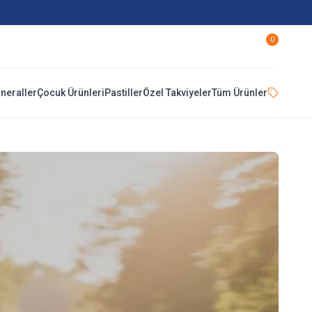
0
ineraller
Çocuk Ürünleri
Pastiller
Özel Takviyeler
Tüm Ürünler