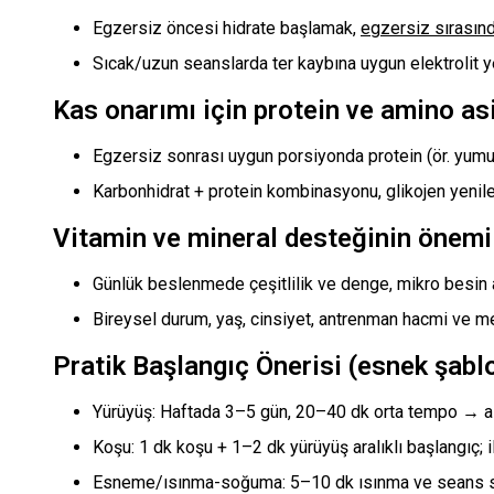
Egzersiz öncesi hidrate başlamak,
egzersiz sırasın
Sıcak/uzun seanslarda ter kaybına uygun elektrolit ye
Kas onarımı için protein ve amino asi
Egzersiz sonrası uygun porsiyonda protein (ör. yumurta
Karbonhidrat + protein kombinasyonu, glikojen yenil
Vitamin ve mineral desteğinin önemi
Günlük beslenmede çeşitlilik ve denge, mikro besin a
Bireysel durum, yaş, cinsiyet, antrenman hacmi ve mev
Pratik Başlangıç Önerisi (esnek şabl
Yürüyüş: Haftada 3–5 gün, 20–40 dk orta tempo → alış
Koşu: 1 dk koşu + 1–2 dk yürüyüş aralıklı başlangıç; 
Esneme/ısınma-soğuma: 5–10 dk ısınma ve seans s