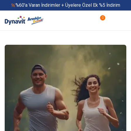
%60'a Varan İndirimler + Üyelere Özel Ek %5 İndirim
Yaz Boyu 500 TL ve Üzeri Ücretsiz Kargo
Hızlı Teslimat
0
Yaza Özel Fırsatlar Başladı