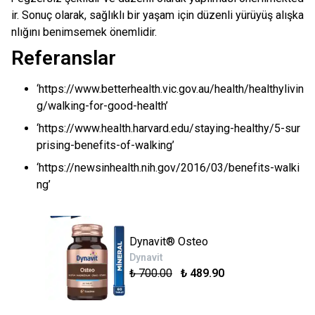
ir. Sonuç olarak, sağlıklı bir yaşam için düzenli yürüyüş alışka
nlığını benimsemek önemlidir.
Referanslar
‘https://www.betterhealth.vic.gov.au/health/healthylivin
g/walking-for-good-health’
‘https://www.health.harvard.edu/staying-healthy/5-sur
prising-benefits-of-walking’
‘https://newsinhealth.nih.gov/2016/03/benefits-walki
ng’
Dynavit® Osteo
Dynavit
₺ 700.00
₺ 489.90