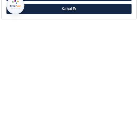
Farklı ihtiyaçlara yönelik zengin ürün ailesiyle
Eczacıbaşı’ndan Aradığın Destek!
Çerez Tercihlerinizi Yönetin
Kurumsal
Hakkımızda
Kurumsal İletişim
İletişim
Blog
Sözlük
Yasal Bilgilendirme
Müşteri Hizmetleri
SSS - İşlem Rehberi