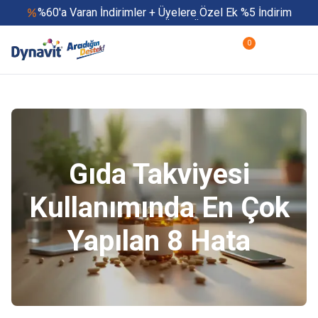
%60'a Varan İndirimler + Üyelere Özel Ek %5 İndirim
Yaz Boyu 500 TL ve Üzeri Ücretsiz Kargo
Hızlı Teslimat
0
Yaza Özel Fırsatlar Başladı
Gıda Takviyesi
Kullanımında En Çok
Yapılan 8 Hata