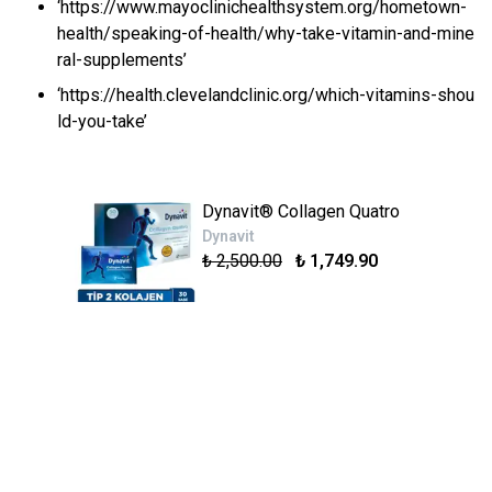
‘https://www.mayoclinichealthsystem.org/hometown-
health/speaking-of-health/why-take-vitamin-and-mine
ral-supplements’
‘https://health.clevelandclinic.org/which-vitamins-shou
ld-you-take’
Dynavit® Collagen Quatro
Dynavit
₺ 2,500.00
₺ 1,749.90