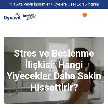
%60'a Varan İndirimler + Üyelere Özel Ek %5 İndirim
Yaz Boyu 500 TL ve Üzeri Ücretsiz Kargo
Hızlı Teslimat
0
Yaza Özel Fırsatlar Başladı
Stres ve Beslenme
İlişkisi: Hangi
Yiyecekler Daha Sakin
Hissettirir?