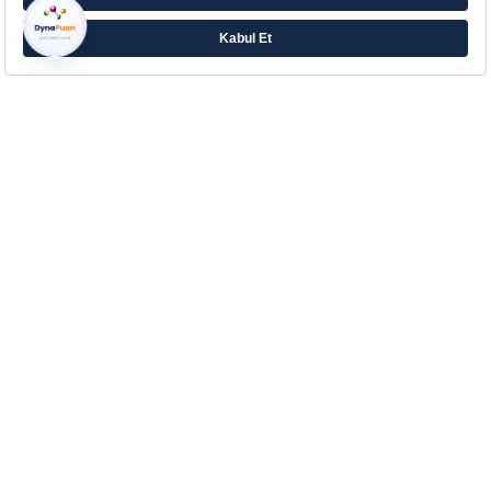
Farklı ihtiyaçlara yönelik zengin ürün ailesiyle
Eczacıbaşı’ndan Aradığın Destek!
Çerez Tercihlerinizi Yönetin
Kurumsal
Hakkımızda
Kurumsal İletişim
İletişim
Blog
Sözlük
Yasal Bilgilendirme
Müşteri Hizmetleri