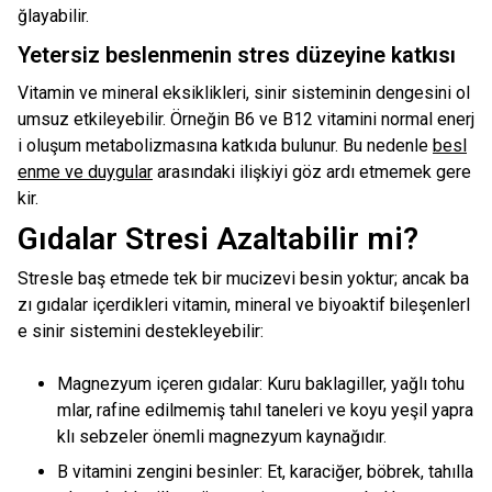
ğlayabilir.
Yetersiz beslenmenin stres düzeyine katkısı
Vitamin ve mineral eksiklikleri, sinir sisteminin dengesini ol
umsuz etkileyebilir. Örneğin B6 ve B12 vitamini normal enerj
i oluşum metabolizmasına katkıda bulunur. Bu nedenle
besl
enme ve duygular
arasındaki ilişkiyi göz ardı etmemek gere
kir.
Gıdalar Stresi Azaltabilir mi?
Stresle baş etmede tek bir mucizevi besin yoktur; ancak ba
zı gıdalar içerdikleri vitamin, mineral ve biyoaktif bileşenlerl
e sinir sistemini destekleyebilir:
Magnezyum içeren gıdalar: Kuru baklagiller, yağlı tohu
mlar, rafine edilmemiş tahıl taneleri ve koyu yeşil yapra
klı sebzeler önemli magnezyum kaynağıdır.
B vitamini zengini besinler: Et, karaciğer, böbrek, tahılla