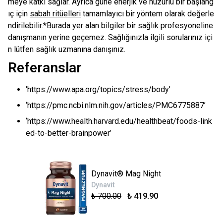
meye katkı sağlar. Ayrıca güne enerjik ve huzurlu bir başlang
ıç için
sabah ritüelleri
tamamlayıcı bir yöntem olarak değerle
ndirilebilir.*Burada yer alan bilgiler bir sağlık profesyoneline
danışmanın yerine geçemez. Sağlığınızla ilgili sorularınız içi
n lütfen sağlık uzmanına danışınız.
Referanslar
‘https://www.apa.org/topics/stress/body’
‘https://pmc.ncbi.nlm.nih.gov/articles/PMC6775887’
‘https://www.health.harvard.edu/healthbeat/foods-link
ed-to-better-brainpower’
Dynavit® Mag Night
Dynavit
₺ 700.00
₺ 419.90