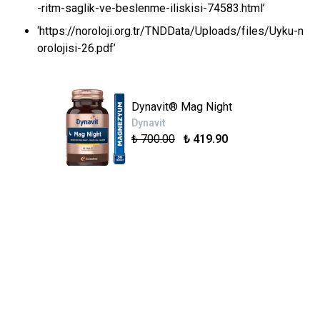
-ritm-saglik-ve-beslenme-iliskisi-74583.html’
‘https://noroloji.org.tr/TNDData/Uploads/files/Uyku-n
orolojisi-26.pdf’
Dynavit® Mag Night
Dynavit
₺ 700.00
₺ 419.90