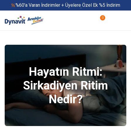
%60'a Varan İndirimler + Üyelere Özel Ek %5 İndirim
Yaz Boyu 500 TL ve Üzeri Ücretsiz Kargo
Hızlı Teslimat
0
Yaza Özel Fırsatlar Başladı
Hayatın Ritmi:
Sirkadiyen Ritim
Nedir?