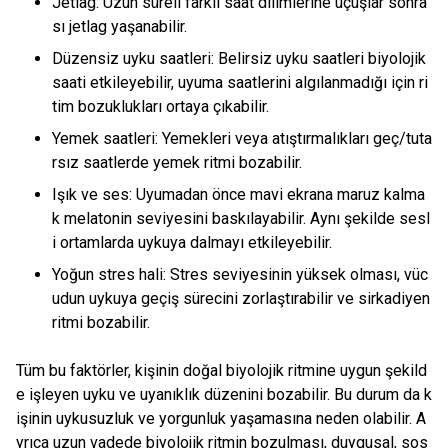
Jetlag: Uzun süreli farklı saat dilimlerine uçuşlar sonra
sı jetlag yaşanabilir.
Düzensiz uyku saatleri: Belirsiz uyku saatleri biyolojik
saati etkileyebilir, uyuma saatlerini algılanmadığı için ri
tim bozuklukları ortaya çıkabilir.
Yemek saatleri: Yemekleri veya atıştırmalıkları geç/tuta
rsız saatlerde yemek ritmi bozabilir.
Işık ve ses: Uyumadan önce mavi ekrana maruz kalma
k melatonin seviyesini baskılayabilir. Aynı şekilde sesl
i ortamlarda uykuya dalmayı etkileyebilir.
Yoğun stres hali: Stres seviyesinin yüksek olması, vüc
udun uykuya geçiş sürecini zorlaştırabilir ve sirkadiyen
ritmi bozabilir.
Tüm bu faktörler, kişinin doğal biyolojik ritmine uygun şekild
e işleyen uyku ve uyanıklık düzenini bozabilir. Bu durum da k
işinin uykusuzluk ve yorgunluk yaşamasına neden olabilir. A
yrıca uzun vadede biyolojik ritmin bozulması, duygusal, sos