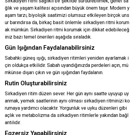
Sirkadiyen ritmi sağlıklı bir şekilde sürdürebilmek, genel sa
ğlık ve yaşam kalitesi açısından büyük önem taşır. Modern y
aşam tarzı, biyolojik saatimizi olumsuz etkileyen birçok uns
ur barındırsa da, birkaç basit önlemle sirkadiyen ritmi korum
ak mümkün. Sirkadiyen ritmi korumak için dikkat edebileceğ
iniz bazı temel önerileri aşağıda sıraladık.
Gün Işığından Faydalanabilirsiniz
Sabahki güneş ışığı, sirkadiyen ritimleri yeniden ayarlamak i
çin oldukça etkilidir. Sabah uyandığınızda perdeleri açın, mü
mkünse dışarı çıkın ve gün ışığından faydalanın.
Rutin Oluşturabilirsiniz
Sirkadiyen ritim düzen sever. Her gün aynı saatte uyuyup uy
anmak, yemek saatlerinin aynı olması sirkadiyen ritminizi ko
rumaya yardımcı olacaktır. Yorgunluk ve uyku düzenleri gibi
açlık ve metabolizma da sirkadiyen ritimlerle yakından bağl
antılıdır.
Egzersiz Yapabilirsiniz