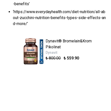
-benefits’
‘https://www.everydayhealth.com/diet-nutrition/all-ab
out-zucchini-nutrition-benefits-types-side-effects-an
d-more/’
Dynavit® Bromelain&Krom
Pikolinat
Dynavit
₺ 800.00
₺ 559.90