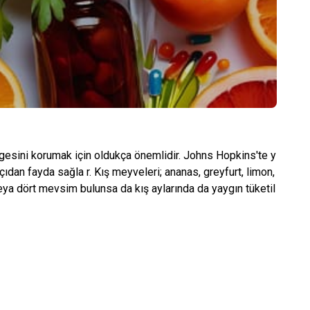
esini korumak için oldukça önemlidir. Johns Hopkins'te y
dan fayda sağla r. Kış meyveleri; ananas, greyfurt, limon,
 veya dört mevsim bulunsa da kış aylarında da yaygın tüketil