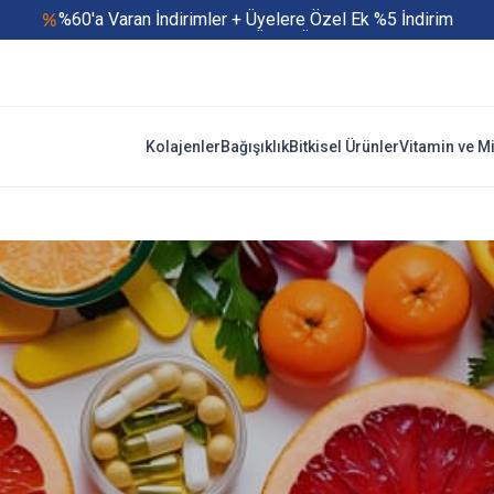
%60'a Varan İndirimler + Üyelere Özel Ek %5 İndirim
Yaz Boyu 500 TL ve Üzeri Ücretsiz Kargo
Hızlı Teslimat
Yaza Özel Fırsatlar Başladı
Kolajenler
Bağışıklık
Bitkisel Ürünler
Vitamin ve M