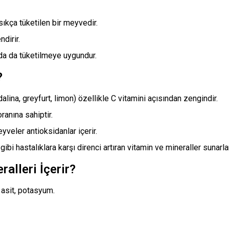
kça tüketilen bir meyvedir.
ndirir.
ında da tüketilmeye uygundur.
?
lina, greyfurt, limon) özellikle C vitamini açısından zengindir.
oranına sahiptir.
yveler antioksidanlar içerir.
gibi hastalıklara karşı direnci artıran vitamin ve mineraller sunarlar
alleri İçerir?
k asit, potasyum.