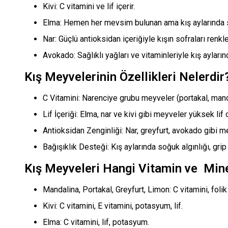
Kivi: C vitamini ve lif içerir.
Elma: Hemen her mevsim bulunan ama kış aylarında sı
Nar: Güçlü antioksidan içeriğiyle kışın sofraları renkle
Avokado: Sağlıklı yağları ve vitaminleriyle kış aylar
Kış Meyvelerinin Özellikleri Nelerdir
C Vitamini: Narenciye grubu meyveler (portakal, manda
Lif İçeriği: Elma, nar ve kivi gibi meyveler yüksek lif 
Antioksidan Zenginliği: Nar, greyfurt, avokado gibi me
Bağışıklık Desteği: Kış aylarında soğuk algınlığı, grip 
Kış Meyveleri Hangi Vitamin ve Miner
Mandalina, Portakal, Greyfurt, Limon: C vitamini, foli
Kivi: C vitamini, E vitamini, potasyum, lif.
Elma: C vitamini, lif, potasyum.