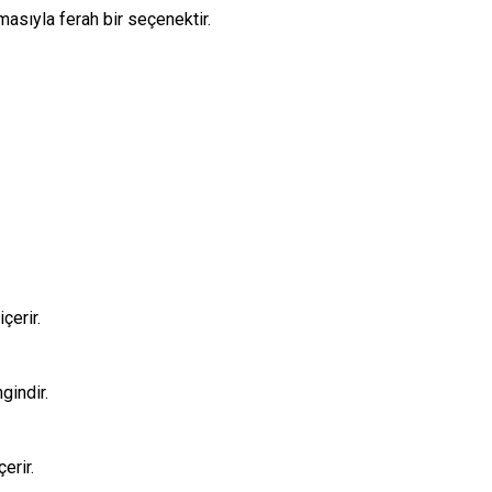
omasıyla ferah bir seçenektir.
çerir.
gindir.
erir.