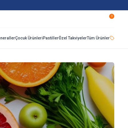
0
ineraller
Çocuk Ürünleri
Pastiller
Özel Takviyeler
Tüm Ürünler