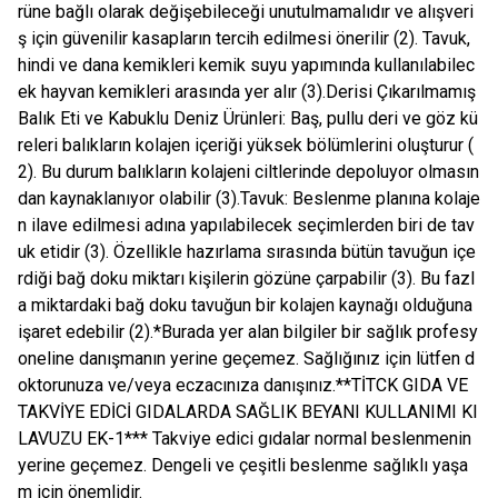
rüne bağlı olarak değişebileceği unutulmamalıdır ve alışveri
ş için güvenilir kasapların tercih edilmesi önerilir (2). Tavuk,
hindi ve dana kemikleri kemik suyu yapımında kullanılabilec
ek hayvan kemikleri arasında yer alır (3).Derisi Çıkarılmamış
Balık Eti ve Kabuklu Deniz Ürünleri: Baş, pullu deri ve göz kü
releri balıkların kolajen içeriği yüksek bölümlerini oluşturur (
2). Bu durum balıkların kolajeni ciltlerinde depoluyor olmasın
dan kaynaklanıyor olabilir (3).Tavuk: Beslenme planına kolaje
n ilave edilmesi adına yapılabilecek seçimlerden biri de tav
uk etidir (3). Özellikle hazırlama sırasında bütün tavuğun içe
rdiği bağ doku miktarı kişilerin gözüne çarpabilir (3). Bu fazl
a miktardaki bağ doku tavuğun bir kolajen kaynağı olduğuna
işaret edebilir (2).*Burada yer alan bilgiler bir sağlık profesy
oneline danışmanın yerine geçemez. Sağlığınız için lütfen d
oktorunuza ve/veya eczacınıza danışınız.**TİTCK GIDA VE
TAKVİYE EDİCİ GIDALARDA SAĞLIK BEYANI KULLANIMI KI
LAVUZU EK-1*** Takviye edici gıdalar normal beslenmenin
yerine geçemez. Dengeli ve çeşitli beslenme sağlıklı yaşa
m için önemlidir.