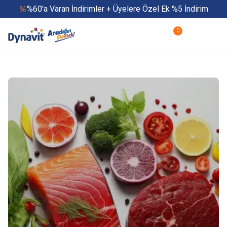
%60'a Varan İndirimler + Üyelere Özel Ek %5 İndirim
Yaz Boyu 500 TL ve Üzeri Ücretsiz Kargo
Hızlı Teslimat
0
Yaza Özel Fırsatlar Başladı