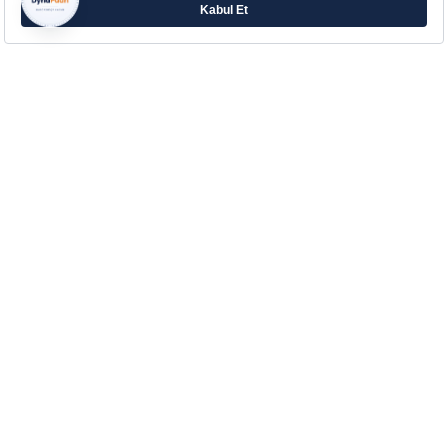
Farklı ihtiyaçlara yönelik zengin ürün ailesiyle
Eczacıbaşı’ndan Aradığın Destek!
Çerez Tercihlerinizi Yönetin
Kurumsal
Hakkımızda
Kurumsal İletişim
İletişim
Blog
Sözlük
Yasal Bilgilendirme
Müşteri Hizmetleri
SSS - İşlem Rehberi
Kullanım Koşulları