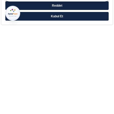
Farklı ihtiyaçlara yönelik zengin ürün ailesiyle
Eczacıbaşı’ndan Aradığın Destek!
Çerez Tercihlerinizi Yönetin
Kurumsal
Hakkımızda
Kurumsal İletişim
İletişim
Blog
Sözlük
Yasal Bilgilendirme