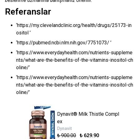
beslenme uzmanına danışmanız önerilir.
Referanslar
‘https://my.clevelandclinic.org/health/drugs/25173-in
ositol ’
‘https://pubmed.ncbi.nlm.nih.gov/7751073/ ’
‘https://www.everydayhealth.com/nutrients-suppleme
nts/what-are-the-benefits-of-the-vitamins-inositol-ch
oline/’
‘https://www.everydayhealth.com/nutrients-suppleme
nts/what-are-the-benefits-of-the-vitamins-inositol-ch
oline/’
Dynavit® Milk Thistle Compl
ex
Dynavit
₺ 900.00
₺ 629.90