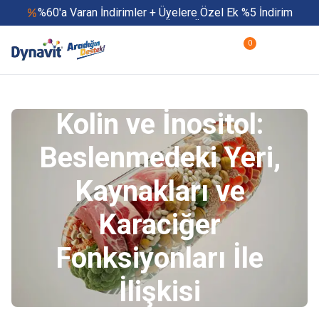
%60'a Varan İndirimler + Üyelere Özel Ek %5 İndirim
Yaz Boyu 500 TL ve Üzeri Ücretsiz Kargo
Hızlı Teslimat
0
Yaza Özel Fırsatlar Başladı
Kolin ve İnositol:
Beslenmedeki Yeri,
Kaynakları ve
Karaciğer
Fonksiyonları İle
İlişkisi