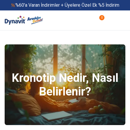
%60'a Varan İndirimler + Üyelere Özel Ek %5 İndirim
Yaz Boyu 500 TL ve Üzeri Ücretsiz Kargo
Hızlı Teslimat
0
Yaza Özel Fırsatlar Başladı
Kronotip Nedir, Nasıl
Belirlenir?