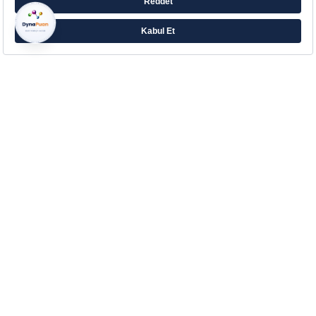
Farklı ihtiyaçlara yönelik zengin ürün ailesiyle
Eczacıbaşı’ndan Aradığın Destek!
Çerez Tercihlerinizi Yönetin
Kurumsal
Hakkımızda
Kurumsal İletişim
İletişim
Blog
Sözlük
Yasal Bilgilendirme
Müşteri Hizmetleri