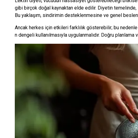
Lektin diyeti, vücudun hassasiyet gösterebileceği bitkisel 
gibi birçok doğal kaynaktan elde edilir. Diyetin temelinde, l
Bu yaklaşım, sindirimin desteklenmesine ve genel beslenme 
Ancak herkes için etkileri farklılık gösterebilir; bu nedenl
n dengeli kullanılmasıyla uygulanmalıdır. Doğru planlama ve çe