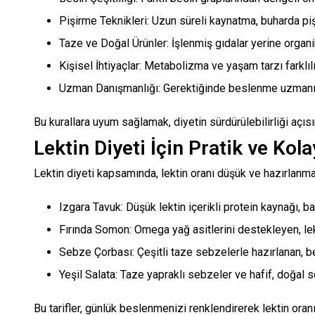
Pişirme Teknikleri: Uzun süreli kaynatma, buharda piş
Taze ve Doğal Ürünler: İşlenmiş gıdalar yerine organik
Kişisel İhtiyaçlar: Metabolizma ve yaşam tarzı farklılık
Uzman Danışmanlığı: Gerektiğinde beslenme uzmanı v
Bu kurallara uyum sağlamak, diyetin sürdürülebilirliği açı
Lektin Diyeti İçin Pratik ve Kola
Lektin diyeti kapsamında, lektin oranı düşük ve hazırlanmas
Izgara Tavuk: Düşük lektin içerikli protein kaynağı, bah
Fırında Somon: Omega yağ asitlerini destekleyen, lek
Sebze Çorbası: Çeşitli taze sebzelerle hazırlanan, bes
Yeşil Salata: Taze yapraklı sebzeler ve hafif, doğal so
Bu tarifler, günlük beslenmenizi renklendirerek lektin oran