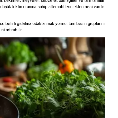
 Lektinler; meyveler, sebzeler, baklagiller ve tam tahıllar
 düşük lektin oranına sahip alternatiflerin eklenmesi vardır.
ece belirli gıdalara odaklanmak yerine, tüm besin gruplarını
i artırabilir.