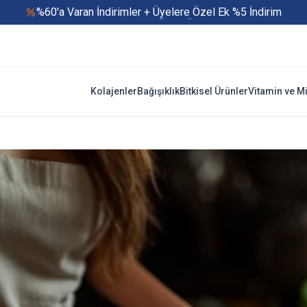
%60'a Varan İndirimler + Üyelere Özel Ek %5 İndirim
Yaz Boyu 500 TL ve Üzeri Ücretsiz Kargo
Hızlı Teslimat
Yaza Özel Fırsatlar Başladı
Kolajenler
Bağışıklık
Bitkisel Ürünler
Vitamin ve M