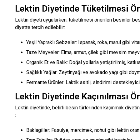
Lektin Diyetinde Tüketilmesi Ön
Lektin diyeti uygularken, tüketilmesi önerilen besinler be
diyette tercih edilebilir:
Yeşil Yapraklı Sebzeler: Ispanak, roka, marul gibi vi
Taze Meyveler: Elma, armut, çilek gibi mevsim meyve
Organik Et ve Balık: Doğal yollarla yetiştirilmiş, katkı
Sağlıklı Yağlar: Zeytinyağı ve avokado yağı gibi doy
Fermante Ürünler: Laktik asitli, sindirimi destekleyici 
Lektin Diyetinde Kaçınılması Ön
Lektin diyetinde, belirli besin türlerinden kaçınmak diyet
:
Baklagiller: Fasulye, mercimek, nohut gibi lektin oran