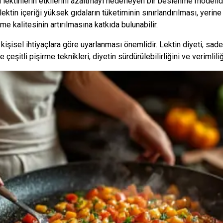
lektinlerin etkilerini azaltmayı hedefleyen bir beslenme modelidir.
ektin içeriği yüksek gıdaların tüketiminin sınırlandırılması, yerine
kalitesinin artırılmasına katkıda bulunabilir.
e kişisel ihtiyaçlara göre uyarlanması önemlidir. Lektin diyeti, sad
şitli pişirme teknikleri, diyetin sürdürülebilirliğini ve verimliliğin