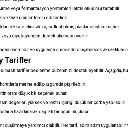
irme veya fermantasyon yöntemleri lektin etkisini azaltabilir.
 ve taze ürünler tercih edilmelidir.
ları dikkate alınarak kişiselleştirilmiş planlar oluşturulmalıdır.
eya diyetisyenden destek alınması önerilir.
sından önemlidir ve uygulama sürecinde oluşabilecek aksaklıkların
y Tarifler
ı basit tarifler beslenme düzeninizi destekleyebilir. Aşağıda, bu d
aratlarla marine edilip ızgarada pişirilebilir.
tin oranı düşük bir seçenek sunar.
in değerleri yüksek ve lektin içeriği düşük bir çorba yapılabilir.
slarla hazırlanarak sağlıklı bir öğün oluşturur.
ını düşürmeye yardımcı olabilir. Her tarif, adım adım uygulanabilir