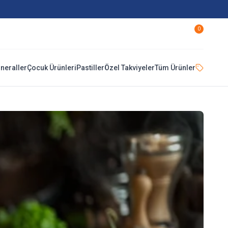
0
ineraller
Çocuk Ürünleri
Pastiller
Özel Takviyeler
Tüm Ürünler