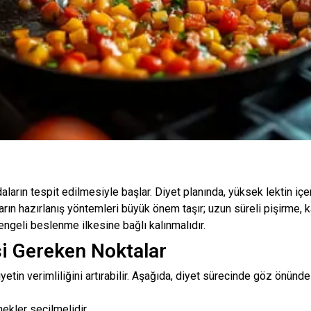
daların tespit edilmesiyle başlar. Diyet planında, yüksek lektin i
daların hazırlanış yöntemleri büyük önem taşır; uzun süreli pişirm
 dengeli beslenme ilkesine bağlı kalınmalıdır.
si Gereken Noktalar
diyetin verimliliğini artırabilir. Aşağıda, diyet sürecinde göz önü
nekler seçilmelidir.