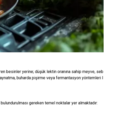
çeren besinler yerine; düşük lektin oranına sahip meyve, seb
e, kaynatma, buharda pişirme veya fermantasyon yöntemleri l
nde bulundurulması gereken temel noktalar yer almaktadır: