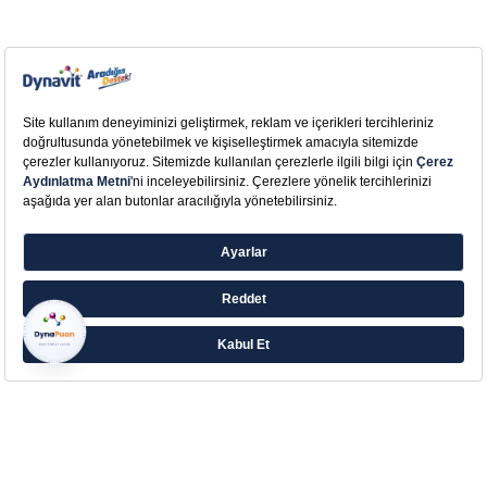
Farklı ihtiyaçlara yönelik zengin ürün ailesiyle