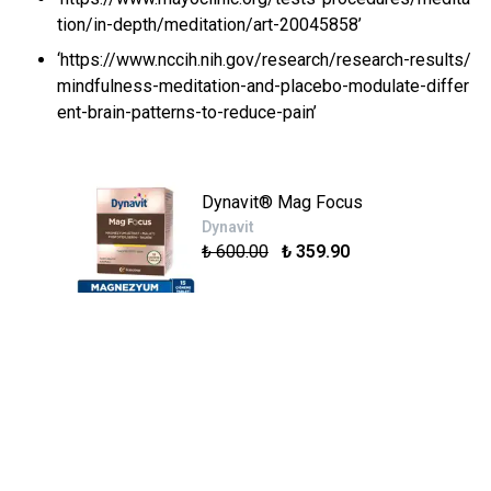
tion/in-depth/meditation/art-20045858’
‘https://www.nccih.nih.gov/research/research-results/
mindfulness-meditation-and-placebo-modulate-differ
ent-brain-patterns-to-reduce-pain’
Dynavit® Mag Focus
Dynavit
₺ 600.00
₺ 359.90