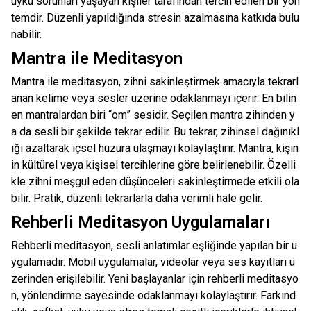
uyku sorunları yaşayan kişiler tarafından tercih edilen bir yön
temdir. Düzenli yapıldığında stresin azalmasına katkıda bulu
nabilir.
Mantra ile Meditasyon
Mantra ile meditasyon, zihni sakinleştirmek amacıyla tekrarl
anan kelime veya sesler üzerine odaklanmayı içerir. En bilin
en mantralardan biri “om” sesidir. Seçilen mantra zihinden y
a da sesli bir şekilde tekrar edilir. Bu tekrar, zihinsel dağınıkl
ığı azaltarak içsel huzura ulaşmayı kolaylaştırır. Mantra, kişin
in kültürel veya kişisel tercihlerine göre belirlenebilir. Özelli
kle zihni meşgul eden düşünceleri sakinleştirmede etkili ola
bilir. Pratik, düzenli tekrarlarla daha verimli hale gelir.
Rehberli Meditasyon Uygulamaları
Rehberli meditasyon, sesli anlatımlar eşliğinde yapılan bir u
ygulamadır. Mobil uygulamalar, videolar veya ses kayıtları ü
zerinden erişilebilir. Yeni başlayanlar için rehberli meditasyo
n, yönlendirme sayesinde odaklanmayı kolaylaştırır. Farkınd