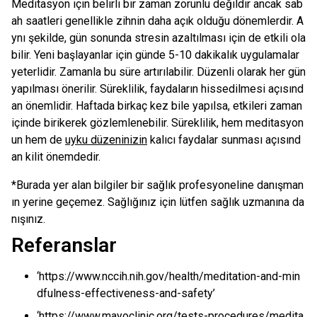
Meditasyon için belirli bir zaman zorunlu değildir ancak sab
ah saatleri genellikle zihnin daha açık olduğu dönemlerdir. A
ynı şekilde, gün sonunda stresin azaltılması için de etkili ola
bilir. Yeni başlayanlar için günde 5-10 dakikalık uygulamalar
yeterlidir. Zamanla bu süre artırılabilir. Düzenli olarak her gün
yapılması önerilir. Süreklilik, faydaların hissedilmesi açısınd
an önemlidir. Haftada birkaç kez bile yapılsa, etkileri zaman
içinde birikerek gözlemlenebilir. Süreklilik, hem meditasyon
un hem de
uyku düzeninizin
kalıcı faydalar sunması açısınd
an kilit önemdedir.
*Burada yer alan bilgiler bir sağlık profesyoneline danışman
ın yerine geçemez. Sağlığınız için lütfen sağlık uzmanına da
nışınız.
Referanslar
‘https://www.nccih.nih.gov/health/meditation-and-min
dfulness-effectiveness-and-safety’
‘https://www.mayoclinic.org/tests-procedures/medita