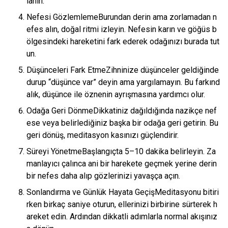
lanın.
Nefesi GözlemlemeBurundan derin ama zorlamadan n
efes alın, doğal ritmi izleyin. Nefesin karın ve göğüs b
ölgesindeki hareketini fark ederek odağınızı burada tut
un.
Düşünceleri Fark EtmeZihninize düşünceler geldiğinde
durup “düşünce var” deyin ama yargılamayın. Bu farkınd
alık, düşünce ile öznenin ayrışmasına yardımcı olur.
Odağa Geri DönmeDikkatiniz dağıldığında nazikçe nef
ese veya belirlediğiniz başka bir odağa geri getirin. Bu
geri dönüş, meditasyon kasınızı güçlendirir.
Süreyi YönetmeBaşlangıçta 5–10 dakika belirleyin. Za
manlayıcı çalınca ani bir harekete geçmek yerine derin
bir nefes daha alıp gözlerinizi yavaşça açın.
Sonlandırma ve Günlük Hayata GeçişMeditasyonu bitiri
rken birkaç saniye oturun, ellerinizi birbirine sürterek h
areket edin. Ardından dikkatli adımlarla normal akışınız