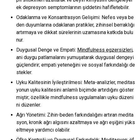
ek depresyon semptomlarının şiddetini hafifletebilir.
Odaklanma ve Konsantrasyon Gelişimi: Nefes veya be
den duyumlarına odaklanan pratikler, zihinsel berraklığı
artırmaya ve dikkat sürelerinin uzamasına katkıda bulu
nur.
Duygusal Denge ve Empati:
Mindfulness egzersizleri
,
ani duygu patlamalarını yumuşatarak duygusal dengeyi
güçlendirir; empati yeteneğini ve sosyal farkındalığı de
stekler.
Uyku Kalitesinin İyileştirilmesi: Meta-analizler, meditas
yonun uyku kalitesini anlamlı biçimde artırdığını göster
miştir; özellikle mindfulness uygulamaları uyku düzeni
ni düzenler.
Ağrı Yönetimi: Zihin-beden farkındalığını artıran medita
syon, kronik ağrı algısını azaltmaya ve ağrı eşiğini yüks
eltmeye yardımcı olabilir.
Öfke Kontrolü ve Duygusal Farkındalık: Meditasyon; öf