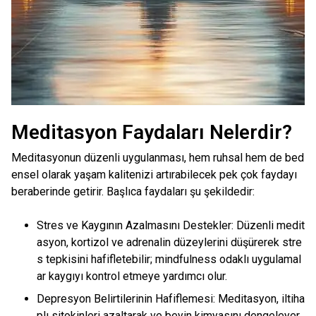
Meditasyon Faydaları Nelerdir?
Meditasyonun düzenli uygulanması, hem ruhsal hem de bed
ensel olarak yaşam kalitenizi artırabilecek pek çok faydayı
beraberinde getirir. Başlıca faydaları şu şekildedir:
Stres ve Kaygının Azalmasını Destekler: Düzenli medit
asyon, kortizol ve adrenalin düzeylerini düşürerek stre
s tepkisini hafifletebilir; mindfulness odaklı uygulamal
ar kaygıyı kontrol etmeye yardımcı olur.
Depresyon Belirtilerinin Hafiflemesi: Meditasyon, iltiha
plı sitokinleri azaltarak ve beyin kimyasını dengeleyer