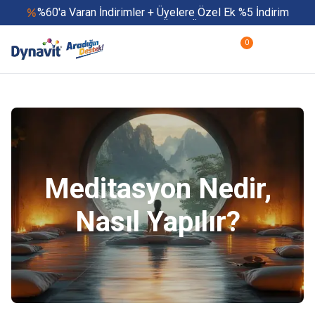
%60'a Varan İndirimler + Üyelere Özel Ek %5 İndirim
Yaz Boyu 500 TL ve Üzeri Ücretsiz Kargo
Hızlı Teslimat
0
Yaza Özel Fırsatlar Başladı
Meditasyon Nedir,
Nasıl Yapılır?