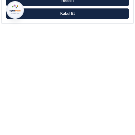
Farklı ihtiyaçlara yönelik zengin ürün ailesiyle
Eczacıbaşı’ndan Aradığın Destek!
Çerez Tercihlerinizi Yönetin
Kurumsal
Hakkımızda
Kurumsal İletişim
İletişim
Blog
Sözlük
Yasal Bilgilendirme
Müşteri Hizmetleri