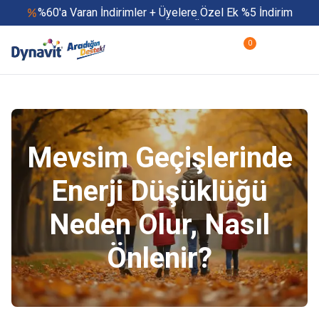
%60'a Varan İndirimler + Üyelere Özel Ek %5 İndirim
Yaz Boyu 500 TL ve Üzeri Ücretsiz Kargo
Hızlı Teslimat
0
Yaza Özel Fırsatlar Başladı
Mevsim Geçişlerinde
Enerji Düşüklüğü
Neden Olur, Nasıl
Önlenir?