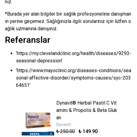
niz.
*Burada yer alan bilgiler bir sağlık profesyoneline danışman
ın yerine geçemez. Sağlığınızla ilgili sorularınız için lütfen s
ağlık uzmanına danışınız.
Referanslar
‘https://my.clevelandclinic.org/health/diseases/9293-
seasonal-depression’
‘https://www.mayoclinic.org/diseases-conditions/sea
sonal-affective-disorder/symptoms-causes/syc-203
64651’
Dynavit® Herbal Pastil C Vit
amini & Propolis & Beta Gluk
an
Dynavit
₺ 250.00
₺ 149.90