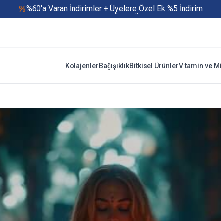
%60'a Varan İndirimler + Üyelere Özel Ek %5 İndirim
Yaz Boyu 500 TL ve Üzeri Ücretsiz Kargo
Hızlı Teslimat
Yaza Özel Fırsatlar Başladı
Kolajenler
Bağışıklık
Bitkisel Ürünler
Vitamin ve M