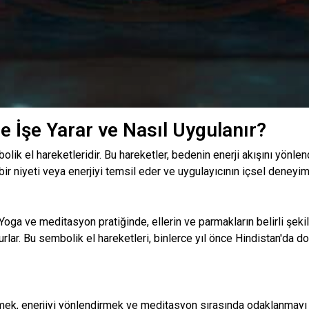
 İşe Yarar ve Nasıl Uygulanır?
lik el hareketleridir. Bu hareketler, bedenin enerji akışını yönle
 bir niyeti veya enerjiyi temsil eder ve uygulayıcının içsel deneyim
Yoga ve meditasyon pratiğinde, ellerin ve parmakların belirli şeki
urlar. Bu sembolik el hareketleri, binlerce yıl önce Hindistan'da 
tmek, enerjiyi yönlendirmek ve meditasyon sırasında odaklanmayı a