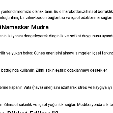
ri yönlendirmemize olanak tanır. Bu el hareketleri,
zihinsel berraklık
leştirilmiş bir zihin-beden bağlantısı ve içsel odaklanma sağlamak
ı
Namaskar Mudra
denin iki yanını dengeleyerek dinginlik ve şefkat duygusunu uyandır
lir ve yukarı bakar. Güneş enerjisini almayı simgeler. İçsel farkındal
attığında kullanılır. Zihni sakinleştirir, odaklanmayı destekler.
ne kapanır. Vata (hava) enerjisini azaltarak stres ve kaygıya iyi g
şir. Zihinsel sakinlik ve içsel yoğunluk sağlar. Meditasyonda sık ter