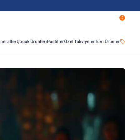
0
ineraller
Çocuk Ürünleri
Pastiller
Özel Takviyeler
Tüm Ürünler