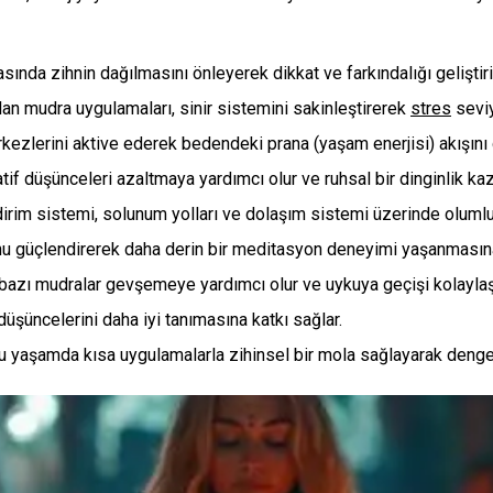
nda zihnin dağılmasını önleyerek dikkat ve farkındalığı geliştiri
ılan mudra uygulamaları, sinir sistemini sakinleştirerek
stres
seviy
erkezlerini aktive ederek bedendeki prana (yaşam enerjisi) akışın
f düşünceleri azaltmaya yardımcı olur ve ruhsal bir dinginlik kaza
dirim sistemi, solunum yolları ve dolaşım sistemi üzerinde olumlu 
unu güçlendirerek daha derin bir meditasyon deneyimi yaşanmasına
n bazı mudralar gevşemeye yardımcı olur ve uykuya geçişi kolaylaştı
 düşüncelerini daha iyi tanımasına katkı sağlar.
 yaşamda kısa uygulamalarla zihinsel bir mola sağlayarak denge h