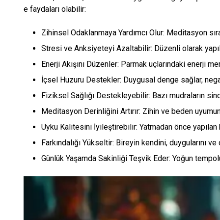
e faydaları olabilir:
Zihinsel Odaklanmaya Yardımcı Olur: Meditasyon sırası
Stresi ve Anksiyeteyi Azaltabilir: Düzenli olarak yap
Enerji Akışını Düzenler: Parmak uçlarındaki enerji m
İçsel Huzuru Destekler: Duygusal denge sağlar, negati
Fiziksel Sağlığı Destekleyebilir: Bazı mudraların sin
Meditasyon Derinliğini Artırır: Zihin ve beden uyum
Uyku Kalitesini İyileştirebilir: Yatmadan önce yapıla
Farkındalığı Yükseltir: Bireyin kendini, duygularını ve
Günlük Yaşamda Sakinliği Teşvik Eder: Yoğun tempolu