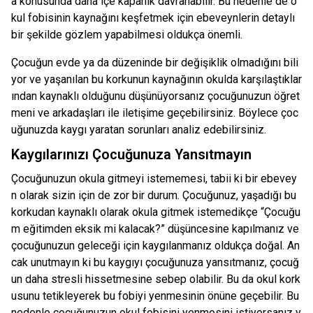
a konusunda daha içe kapanık davranabilir. Bu nedenle de o
kul fobisinin kaynağını keşfetmek için ebeveynlerin detaylı
bir şekilde gözlem yapabilmesi oldukça önemli.
Çocuğun evde ya da düzeninde bir değişiklik olmadığını bili
yor ve yaşanılan bu korkunun kaynağının okulda karşılaştıklar
ından kaynaklı olduğunu düşünüyorsanız çocuğunuzun öğret
meni ve arkadaşları ile iletişime geçebilirsiniz. Böylece çoc
uğunuzda kaygı yaratan sorunları analiz edebilirsiniz.
Kaygılarınızı Çocuğunuza Yansıtmayın
Çocuğunuzun okula gitmeyi istememesi, tabii ki bir ebevey
n olarak sizin için de zor bir durum. Çocuğunuz, yaşadığı bu
korkudan kaynaklı olarak okula gitmek istemedikçe “Çocuğu
m eğitimden eksik mi kalacak?” düşüncesine kapılmanız ve
çocuğunuzun geleceği için kaygılanmanız oldukça doğal. An
cak unutmayın ki bu kaygıyı çocuğunuza yansıtmanız, çocuğ
un daha stresli hissetmesine sebep olabilir. Bu da okul kork
usunu tetikleyerek bu fobiyi yenmesinin önüne geçebilir. Bu
nedenle çocuğunuzun okul fobisini yenmesini istiyorsanız y