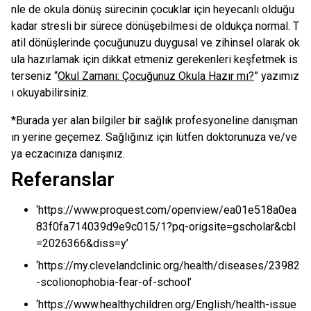
nle de okula dönüş sürecinin çocuklar için heyecanlı olduğu
kadar stresli bir sürece dönüşebilmesi de oldukça normal. T
atil dönüşlerinde çocuğunuzu duygusal ve zihinsel olarak ok
ula hazırlamak için dikkat etmeniz gerekenleri keşfetmek is
terseniz “
Okul Zamanı: Çocuğunuz Okula Hazır mı?
” yazımız
ı okuyabilirsiniz.
*Burada yer alan bilgiler bir sağlık profesyoneline danışman
ın yerine geçemez. Sağlığınız için lütfen doktorunuza ve/ve
ya eczacınıza danışınız.
Referanslar
‘https://www.proquest.com/openview/ea01e518a0ea
83f0fa714039d9e9c015/1?pq-origsite=gscholar&cbl
=2026366&diss=y’
‘https://my.clevelandclinic.org/health/diseases/23982
-scolionophobia-fear-of-school’
‘https://www.healthychildren.org/English/health-issue