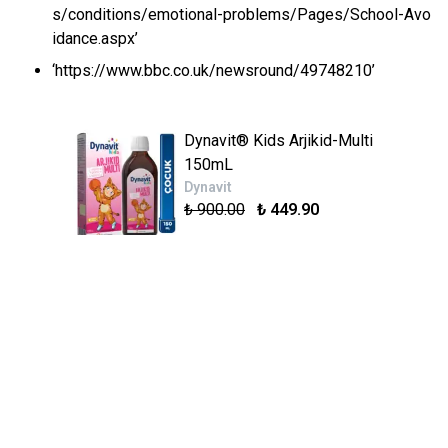
s/conditions/emotional-problems/Pages/School-Avo
idance.aspx’
‘https://www.bbc.co.uk/newsround/49748210’
Dynavit® Kids Arjikid-Multi
150mL
Dynavit
₺ 900.00
₺ 449.90