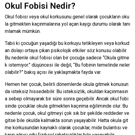
Okul Fobisi Nedir?
Okul fobisi veya okul korkusunu genel olarak çocukların oku
la gitmekten kaçınmalarına yol açan kaygı durumu olarak tanı
mlamak mümkün.
Tabii ki çocuğun yaşadığı bu korkuyu tetikleyen veya korkud
an dolayı ortaya çıkan psikolojik etkiler söz konusu olabilir.
Bu nedenle okul fobisi olan bir çocuğa sadece “Okula gitme
k istemiyor.” düşüncesi ile değil, “Bu fobinin temelinde neler
olabilir?” bakış açısı ile yaklaşmakta fayda var.
Hemen her çocuk, belirli dönemlerde okula gitmek konusun
da isteksiz hissedebilir. Bu isteksizlik, okuldan kaçınmasın
a sebep olmayarak bir süre sonra geçebilir. Ancak okul fobi
sinde çocuklar okula gitmekten kaçınma eğiliminde olur. Bu
nedenle çocuk, okul gitmeyi çok sık bir şekilde reddeder ve
gitse bile okulda kalmakta sorun yaşayabilir. Hatta okula git
me korkusundan kaynaklı olarak çocuklar, mide bulantısı ve
karın ağrısı gibi fiziksel rahatsızlıklar bile yaşayabilir.