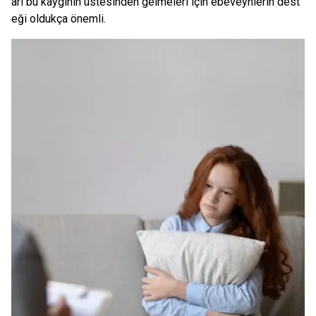
arı bu kaygının üstesinden gelmeleri için ebeveynlerin dest
eği oldukça önemli.