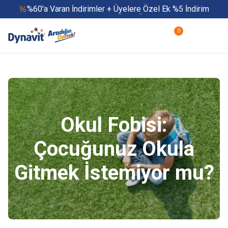
%60'a Varan İndirimler + Üyelere Özel Ek %5 İndirim
Yaz Boyu 500 TL ve Üzeri Ücretsiz Kargo
Hızlı Teslimat
0
Yaza Özel Fırsatlar Başladı
Okul Fobisi:
Çocuğunuz Okula
Gitmek İstemiyor mu?