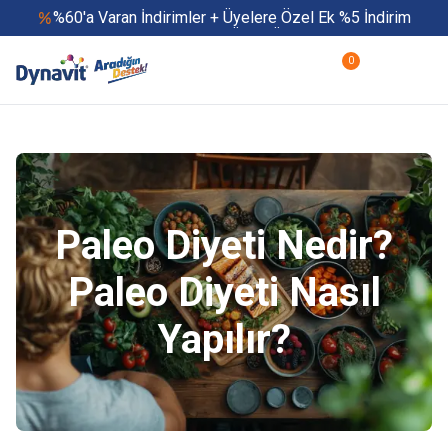
%60'a Varan İndirimler + Üyelere Özel Ek %5 İndirim
Yaz Boyu 500 TL ve Üzeri Ücretsiz Kargo
Hızlı Teslimat
0
Yaza Özel Fırsatlar Başladı
Paleo Diyeti Nedir?
Paleo Diyeti Nasıl
Yapılır?