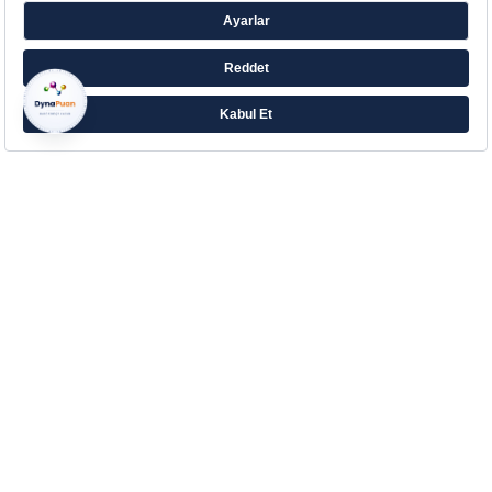
Farklı ihtiyaçlara yönelik zengin ürün ailesiyle
Eczacıbaşı’ndan Aradığın Destek!
Çerez Tercihlerinizi Yönetin
Kurumsal
Hakkımızda
Kurumsal İletişim
İletişim
Blog
Sözlük