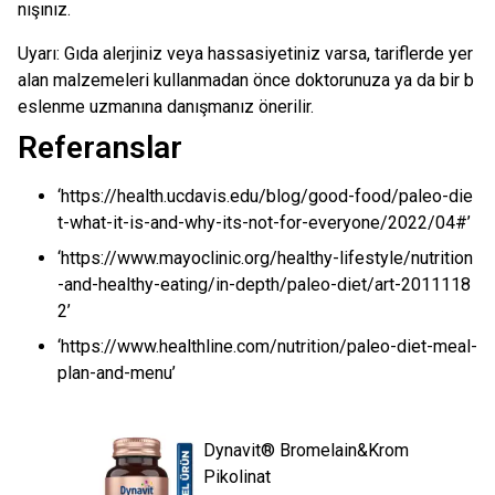
nışınız.
Uyarı: Gıda alerjiniz veya hassasiyetiniz varsa, tariflerde yer
alan malzemeleri kullanmadan önce doktorunuza ya da bir b
eslenme uzmanına danışmanız önerilir.
Referanslar
‘https://health.ucdavis.edu/blog/good-food/paleo-die
t-what-it-is-and-why-its-not-for-everyone/2022/04#’
‘https://www.mayoclinic.org/healthy-lifestyle/nutrition
-and-healthy-eating/in-depth/paleo-diet/art-2011118
2’
‘https://www.healthline.com/nutrition/paleo-diet-meal-
plan-and-menu’
Dynavit® Bromelain&Krom
Pikolinat