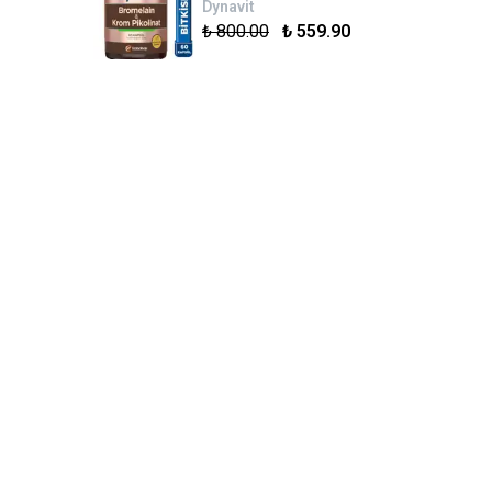
Dynavit
₺ 800.00
₺ 559.90