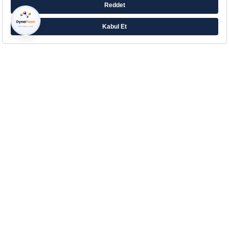
Farklı ihtiyaçlara yönelik zengin ürün ailesiyle
Eczacıbaşı’ndan Aradığın Destek!
Çerez Tercihlerinizi Yönetin
Kurumsal
Hakkımızda
Kurumsal İletişim
İletişim
Blog
Sözlük
Yasal Bilgilendirme