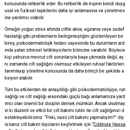
konusunda rehberlik eder. Bu rehberlik de kişinin kendi duyg
usal ve fiziksel tepkilerini daha iyi anlamasına ve yönetmes
ine yardımcı olabilir.
Örneğin yoğun stres altında ciltte akne, egzama veya sedef
hastalığı gibi problemlerin belirginleştiğini gözlemleyen bir
birey, psikodermatolojik tedavi sayesinde bu durumların ard
ında yatan zihinsel tetikleyicilerin bilincine varabilir. Böylece
kişi yalnızca mevcut cilt sorunlarıyla başa çıkmada değil, ay
nı zamanda cilt sağlığını olumsuz etkileyen ruhsal faktörleri
tanımlayıp yönetme konusunda da daha bilinçli bir şekilde a
ksiyon alabilir.
Tüm bu etkilerden de anlaşıldığı gibi psikodermatolojiye, ruh
sağlığı ve cilt sağlığı arasındaki güçlü bağı anlamamıza yard
ımcı olan önemli bir disiplin demek mümkün. Ancak unutmay
ın ki düzenli ve etkili bir cilt bakımı rutini ile cilt sağlığınızı d
estekleyebilirsiniz. “Peki, nasıl cilt bakımı yapmalıyım?” diy
orsanız cilt bakım tüyolarını keşfetmek için “
Cildinize Hassa