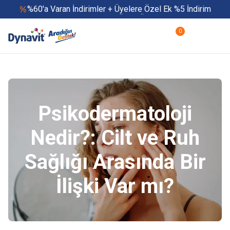
%60'a Varan İndirimler + Üyelere Özel Ek %5 İndirim
Yaz Boyu 500 TL ve Üzeri Ücretsiz Kargo
Hızlı Teslimat
0
Yaza Özel Fırsatlar Başladı
Psikodermatoloji
Nedir?: Cilt ve Ruh
Sağlığı Arasında Bir
İlişki Var mı?