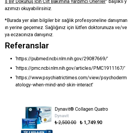
s Bir Dokunuş İçin Cilt Bakımına Yardımcı Öneriler
” başlıklı y
azımızı okuyabilirsiniz.
*Burada yer alan bilgiler bir sağlık profesyoneline danışman
ın yerine geçemez. Sağlığınız için lütfen doktorunuza ve/ve
ya eczacınıza danışınız.
Referanslar
‘https://pubmed.ncbi.nlm.nih.gov/29087669/’
‘https://pmc.ncbi.nlm.nih.gov/articles/PMC1911167/’
‘https://www.psychiatrictimes.com/view/psychoderm
atology-when-mind-and-skin-interact’
Dynavit® Collagen Quatro
Dynavit
₺ 2,500.00
₺ 1,749.90