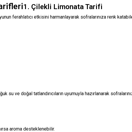
rifleri
1. Çilekli Limonata Tarifi
unun ferahlatıcı etkisini harmanlayarak sofralarınıza renk katabilec
ğuk su ve doğal tatlandırıcıların uyumuyla hazırlanarak sofralarınıza
ırsa aroma desteklenebilir.