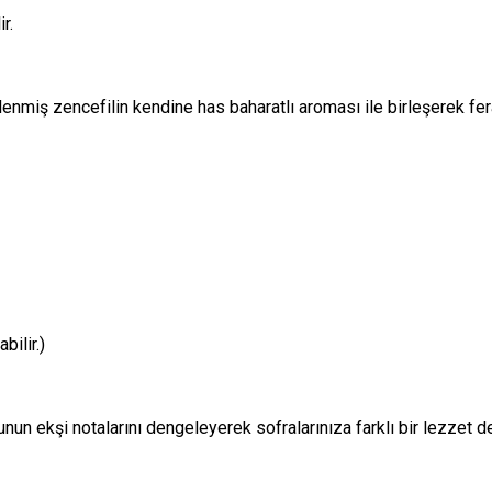
r.
enmiş zencefilin kendine has baharatlı aroması ile birleşerek ferah
bilir.)
nun ekşi notalarını dengeleyerek sofralarınıza farklı bir lezzet de