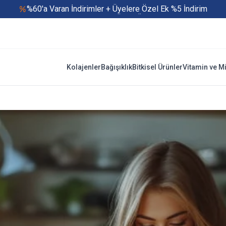
%60'a Varan İndirimler + Üyelere Özel Ek %5 İndirim
Yaz Boyu 500 TL ve Üzeri Ücretsiz Kargo
Hızlı Teslimat
Yaza Özel Fırsatlar Başladı
Kolajenler
Bağışıklık
Bitkisel Ürünler
Vitamin ve M