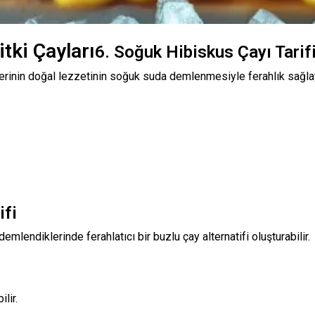
tki Çayları
6. Soğuk Hibiskus Çayı Tarif
lerinin doğal lezzetinin soğuk suda demlenmesiyle ferahlık sağlay
ifi
lendiklerinde ferahlatıcı bir buzlu çay alternatifi oluşturabilir.
lir.