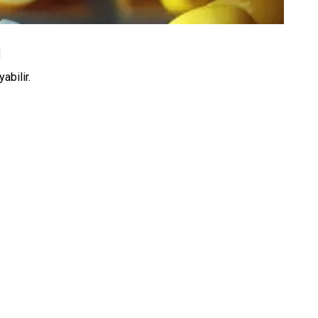
i
abilir.