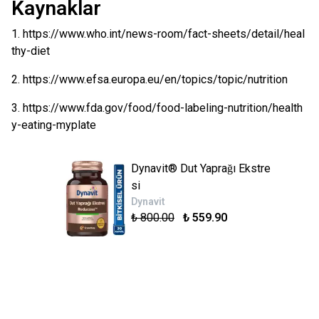
Kaynaklar
1. https://www.who.int/news-room/fact-sheets/detail/heal
thy-diet
2. https://www.efsa.europa.eu/en/topics/topic/nutrition
3. https://www.fda.gov/food/food-labeling-nutrition/health
y-eating-myplate
Dynavit® Dut Yaprağı Ekstre
si
Dynavit
₺ 800.00
₺ 559.90