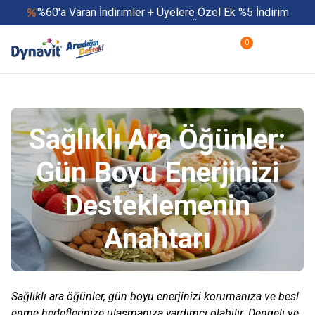
%60'a Varan İndirimler + Üyelere Özel Ek %5 İndirim
Yaz Boyu 500 TL ve Üzeri Ücretsiz Kargo
Hızlı Teslimat
0
Yaza Özel Fırsatlar Başladı
Sağlıklı Ara Öğünler:
Gün Boyu Enerjinizi
Desteklemenin
Anahtarı
Sağlıklı ara öğünler, gün boyu enerjinizi korumanıza ve besl
enme hedeflerinize ulaşmanıza yardımcı olabilir. Dengeli ve