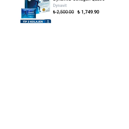
Dynavit
₺ 2,500.00
₺ 1,749.90