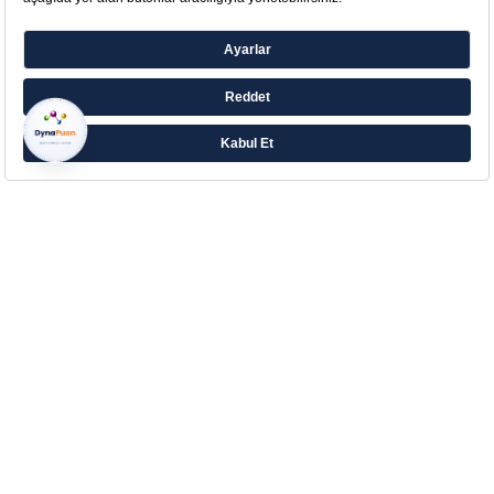
Farklı ihtiyaçlara yönelik zengin ürün ailesiyle
Eczacıbaşı’ndan Aradığın Destek!
Çerez Tercihlerinizi Yönetin
Kurumsal
Hakkımızda
Kurumsal İletişim
İletişim
Blog