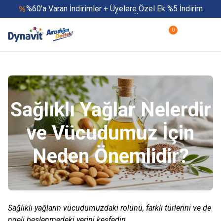
%60'a Varan İndirimler + Üyelere Özel Ek %5 İndirim
Yaz Boyu 500 TL ve Üzeri Ücretsiz Kargo
Hızlı Teslimat
0
Yaza Özel Fırsatlar Başladı
Sağlıklı Yağlar Nelerdir
ve Vücudumuz İçin
Neden Önemlidir?
Sağlıklı yağların vücudumuzdaki rolünü, farklı türlerini ve de
ngeli beslenmedeki yerini keşfedin.