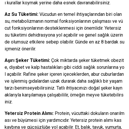
ı kurallar koymak yerine daha esnek davranabilirsiniz.
Az Su Tüketimi:
Vücudun en temel ihtiyaçlarından biri olan
su, metabolizmanın normal fonksiyonlarının çalışması ve vü
cut fonksiyonlarının desteklenmesi için önemlidir. Yetersiz
su tüketimi dehidrasyona yol açabilir ve genel sağlık üzerin
de olumsuz etkilere sebep olabilir. Günde en az 8 bardak su
içmeniz önerilir.
Aşırı Şeker Tüketimi:
Çok miktarda şeker tüketmek obezit
e, diyabet ve kalp hastalıkları gibi ciddi sağlık sorunlarına yo
l açabilir. Rafine şeker içeren içeceklerden, abur cuburlardan
ve işlenmiş gıdalardan uzak durarak daha sağlıklı bir yaşam
tarzı benimseyebilirsiniz. Tatlı ihtiyacınızı doğal şeker kayn
aklarıyla karşılamaya çalışabililir, örneğin meyve tüketebilirs
iniz.
Yetersiz Protein Alımı:
Protein, vücuttaki dokuların onarılm
ası ve büyümesi için yardımcıdır. Yetersiz protein alımı kas
kaybına ve güçsüzlüğe yol açabilir. Et, balık, tavuk, yumurta,