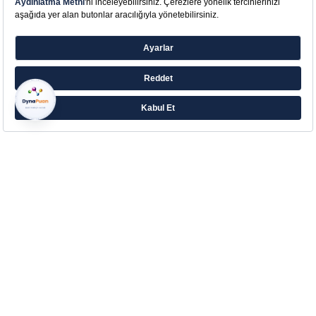
Farklı ihtiyaçlara yönelik zengin ürün ailesiyle
Eczacıbaşı’ndan Aradığın Destek!
Çerez Tercihlerinizi Yönetin
Kurumsal
Hakkımızda
Kurumsal İletişim