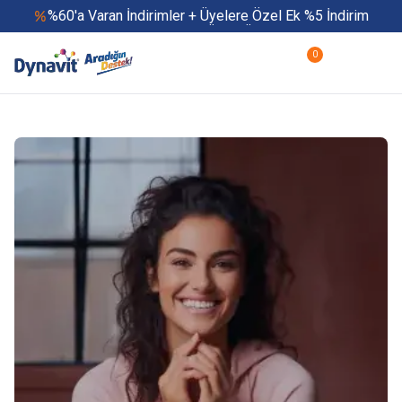
%60'a Varan İndirimler + Üyelere Özel Ek %5 İndirim
Yaz Boyu 500 TL ve Üzeri Ücretsiz Kargo
Hızlı Teslimat
0
Yaza Özel Fırsatlar Başladı