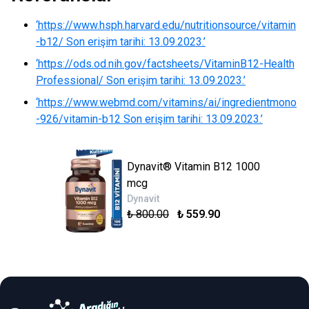
‘https://www.hsph.harvard.edu/nutritionsource/vitamin
-b12/ Son erişim tarihi: 13.09.2023.’
‘https://ods.od.nih.gov/factsheets/VitaminB12-Health
Professional/ Son erişim tarihi: 13.09.2023.’
‘https://www.webmd.com/vitamins/ai/ingredientmono
-926/vitamin-b12 Son erişim tarihi: 13.09.2023.’
Dynavit® Vitamin B12 1000
mcg
Dynavit
₺ 800.00
₺ 559.90