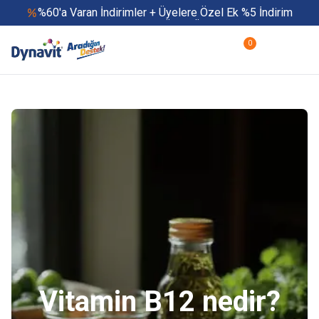
%60'a Varan İndirimler + Üyelere Özel Ek %5 İndirim
Yaz Boyu 500 TL ve Üzeri Ücretsiz Kargo
Hızlı Teslimat
0
Yaza Özel Fırsatlar Başladı
Vitamin B12 nedir?