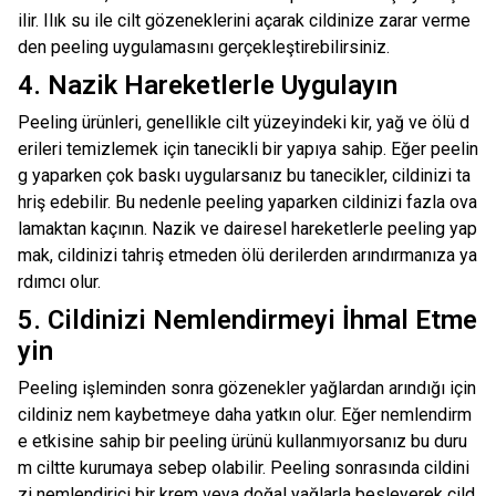
ilir. Ilık su ile cilt gözeneklerini açarak cildinize zarar verme
den peeling uygulamasını gerçekleştirebilirsiniz.
4. Nazik Hareketlerle Uygulayın
Peeling ürünleri, genellikle cilt yüzeyindeki kir, yağ ve ölü d
erileri temizlemek için tanecikli bir yapıya sahip. Eğer peelin
g yaparken çok baskı uygularsanız bu tanecikler, cildinizi ta
hriş edebilir. Bu nedenle peeling yaparken cildinizi fazla ova
lamaktan kaçının. Nazik ve dairesel hareketlerle peeling yap
mak, cildinizi tahriş etmeden ölü derilerden arındırmanıza ya
rdımcı olur.
5. Cildinizi Nemlendirmeyi İhmal Etme
yin
Peeling işleminden sonra gözenekler yağlardan arındığı için
cildiniz nem kaybetmeye daha yatkın olur. Eğer nemlendirm
e etkisine sahip bir peeling ürünü kullanmıyorsanız bu duru
m ciltte kurumaya sebep olabilir. Peeling sonrasında cildini
zi nemlendirici bir krem veya doğal yağlarla besleyerek cild