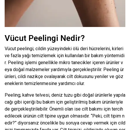
Vücut Peelingi Nedir?
Vücut peelingi; cildin yüzeyindeki ölü deri hücrelerini, kirleri
ve fazla yağı temizlemek için kullanılan bir bakım yöntemidi
r. Peeling işlemi genellikle mikro tanecikler içeren ürünler v
eya doğal malzemeler yardımıyla gerçekleştirilir. Peeling ür
ünleri, cildi nazikçe ovalayarak cilt dokusunu yeniler ve göz
eneklerin temizlenmesine yardımcı olur.
Peeling; kahve telvesi, deniz tuzu gibi doğal ürünlerle yapıla
cağı gibi içeriği bu bakım için geliştirilmiş bakım ürünleriyle
de gerçekleştirilebilir. Önemli olan ise cilt bakımı için tercih
edilecek ürünün cilt tipine uygun olmasıdır. “Peki, cilt tipim n
edir?” diyorsanız öncelikle bu soruya cevap vermek için cild
inizi tanımanızda fayda var. Cilt tipinizi, cildinizde oluşan sor