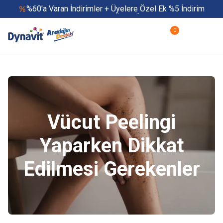
%60'a Varan İndirimler + Üyelere Özel Ek %5 İndirim
Yaz Boyu 500 TL ve Üzeri Ücretsiz Kargo
Hızlı Teslimat
0
Yaza Özel Fırsatlar Başladı
Vücut Peelingi
Yaparken Dikkat
Edilmesi Gerekenler