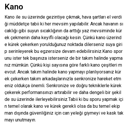
Kano
Kano ile su üzerinde gezintiye çıkmak, hava şartları el verdi
ği müddetçe tabii ki her mevsim yapılabilir. Ancak havanın sı
caklığı gibi suyun sıcaklığının da arttığı yaz mevsiminde kür
ek çekmenin daha keyifli olacağı kesin. Çünkü kano üzerind
e kürek çekerken yorulduğunuz noktada dilerseniz suya giri
p serinleyerek bu egzersize devam edebilirsiniz.Kano spor
unu ister tek başınıza isterseniz de bir takım halinde yapma
nız mümkün. Çünkü kişi sayısına göre farklı kano çeşitleri m
evcut. Ancak takım halinde kano yapmayı planlıyorsanız kür
ek çekerken takım arkadaşlarınızla senkronize hareket etm
eniz oldukça önemli. Senkronize ve doğru tekniklerle kürek
çekerek performansınızı artırabilir ve daha dengeli bir şekil
de su üzerinde ilerleyebilirsiniz.Tabii ki bu sporu yapmak içi
n temel olarak kano ve kürek gerekli olsa da bu temel ekip
man dışında güvenliğiniz için can yeleği giymeyi ve kask tak
mayı unutmayın.