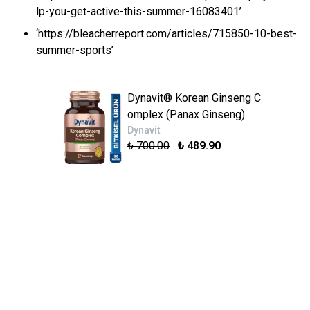
lp-you-get-active-this-summer-16083401’
‘https://bleacherreport.com/articles/715850-10-best-
summer-sports’
Dynavit® Korean Ginseng C
omplex (Panax Ginseng)
Dynavit
₺ 700.00
₺ 489.90