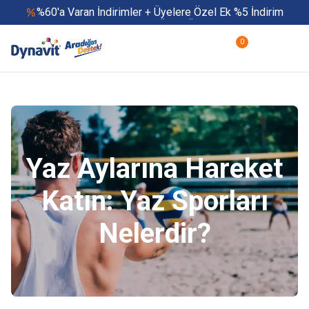
%60'a Varan İndirimler + Üyelere Özel Ek %5 İndirim
Yaz Boyu 500 TL ve Üzeri Ücretsiz Kargo
Hızlı Teslimat
0
Yaza Özel Fırsatlar Başladı
Yaz Aylarına Hareket
Katın: Yaz Sporları
Nelerdir?