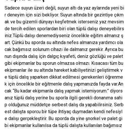
Sadece suyun üzeri değil, suyun altı da yaz aylarında yeni bi
r deneyim için sizi bekliyor. Suyun altında bir gezintiye çıkm
ak ve bu gizemli dünyayı keşfetmek isterseniz yaz mevsim
de tercih edilen sporlardan biri olan tüplü dalışı deneyebilirs
iniz.Tüplü dalışı denemediyseniz öncelikle eğitim almanız ş
art. Çünkü bu sporda su altında nefes almanıza yardımcı ola
cak bağımsız solunum cihazı ile dalmanız gerekir. Ayrıca bu
nun dışında dalış için dalgıç kıyafeti, deniz gözlüğü ve palet
gibi ekipmanlar bu sporun olmazsa olmazı. Kısacası tüm bu
ekipmanlar ile su altında hareket kabiliyetinizi geliştirmek v
e tüplü dalış yaparken dikkat edilmesi gerekenleri öğrenme
k için öncelikle bir eğitmenle dalış yapmanızda fayda var.An
cak “Bu kadar ekipmanla dalış yapmak istemiyorum.” diyors
anız tüplü dalış yerine bu sporla ilgili gerekli donanıma sahi
p olduğunuz müddetçe serbest dalış da yapabilirsiniz. Serb
est dalışta sporcu bir tüpe ihtiyaç duymadan kendi nefesiyl
e dalışı gerçekleştirir. Bu sporda da yine şnorkel ve palet gi
bi ekipmanlar kullanılsa da tüplü dalışta kullanılan bağımsız