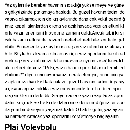
Yaz ayları ile beraber havanın sıcaklığı yükselmeye ve güne
ş gökyüzünde parlamaya başladı. Bu güzel havanın tadını do
yasıya çıkarmak için de kış aylarında daha çok vakit geçirdiğ
imiz kapalı alanlardan çıkma ve açık havada yapılan etkinlikl
erle yazın enerjisini hissetme zamanı geldi.Ancak tabii ki sı
cak havanın etkisi ile bazen hareket etmek bile zor hale gel
ebilir. Bu nedenle yaz aylarında egzersiz rutini biraz aksaya
bilir. Böyle bir aksama olmaması için yaz sporlarını tercih ed
erek egzersiz rutininizi daha mevsime uygun ve eğlenceli h
ale getirebilirsiniz. “Peki, yazın hangi spor dallarını tercih ed
ebilirim?” diye düşünüyorsanız merak etmeyin; sizin için ya
z aylarınıza hareket katacak ve güzel havanın tadını doyasıy
a çıkaracağınız, sıklıkla yaz mevsiminde tercih edilen spor
seçeneklerini derledik. Geriye sadece yazın yapılacak spor
dalını seçmek ve belki de daha önce denemediğiniz bir spo
rla yeni bir deneyim yaşamak kaldı. O halde gelin, yaz ayları
na hareket katacak yaz sporlarını keşfetmeye başlayalım.
Plaj Voleybolu